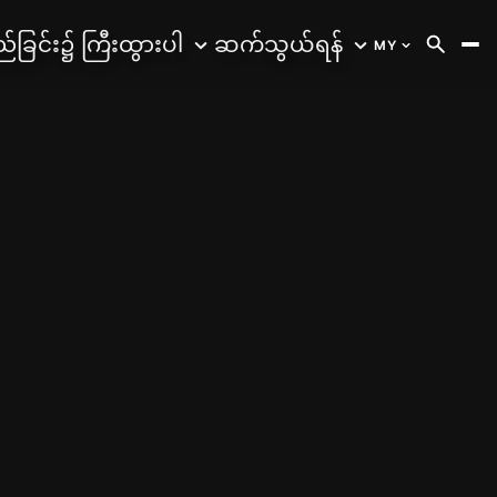
်ခြင်း၌ ကြီးထွားပါ
ဆက်သွယ်ရန်
MY
AR
Arabic
CS
Czech
DE
German
EN
English
ES
Spanish
FA
Farsi
FR
French
HI
Hindi
HI
English (In
HU
Hungaria
HY
Armenian
ID
Bahasa
IT
Italian
JA
Japanese