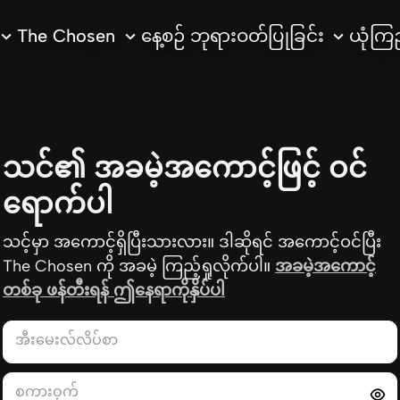
The Chosen
နေ့စဉ် ဘုရားဝတ်ပြုခြင်း
ယုံကြည
သင်၏ အခမဲ့အကောင့်ဖြင့် ဝင်
ရောက်ပါ
သင့်မှာ အကောင့်ရှိပြီးသားလား။ ဒါဆိုရင် အကောင့်ဝင်ပြီး
The Chosen ကို အခမဲ့ ကြည့်ရှုလိုက်ပါ။
အခမဲ့အကောင့်
တစ်ခု ဖန်တီးရန် ဤနေရာကိုနှိပ်ပါ
အီးမေးလ်လိပ်စာ
စကားဝှက်