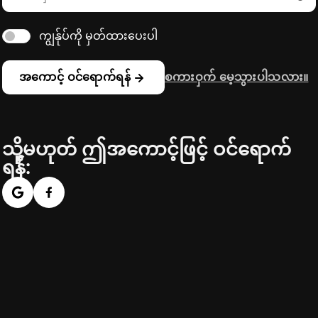
ကျွန်ုပ်ကို မှတ်ထားပေးပါ
အကောင့် ဝင်ရောက်ရန်
စကားဝှက် မေ့သွားပါသလား။
သို့မဟုတ် ဤအကောင့်ဖြင့် ဝင်ရောက်
ရန်: